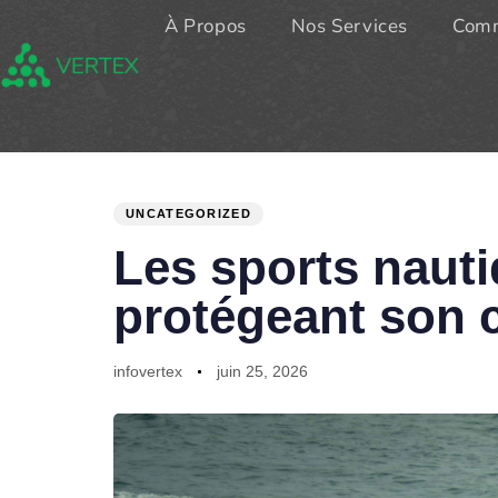
À Propos
Nos Services
Comm
PUBLISHED
Author
Published
IN:
on:
UNCATEGORIZED
Les sports nautiq
protégeant son 
infovertex
juin 25, 2026