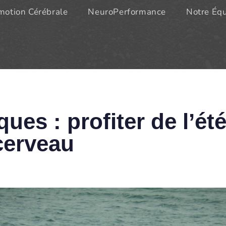
otion Cérébrale
NeuroPerformance
Notre Éq
ues : profiter de l’ét
cerveau