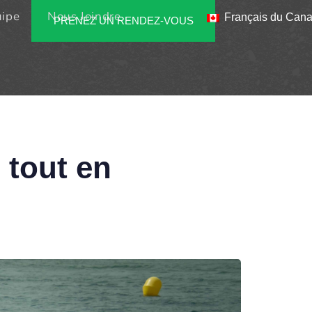
uipe
Nous Joindre
Français du Can
PRENEZ UN RENDEZ-VOUS
é tout en