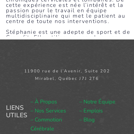
cette expérience est née l’intérêt et la
passion pour le travail en équipe
multidisciplinaire qui met le patient au
centre de toute nos interventions.
Stéphanie est une adepte de sport et de
Crossfit. Elle utilise ses nombreuses
connaissances en contrôle musculaire et
renforcement spécifique afin de
permettre à ses patients un retour
précoce à leurs activités sportives
préférées sans douleur.
11900 rue de l’Avenir, Suite 202
Mirabel, Québec J7J 2T6
– À Propos
– Notre Équipe
LIENS
– Nos Services
– Emplois
UTILES
– Commotion
– Blog
Cérébrale