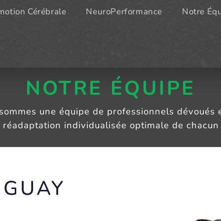
otion Cérébrale
NeuroPerformance
Notre Éq
NOTRE ÉQUIPE
 sommes une équipe de professionnels dévoués e
a réadaptation individualisée optimale de chacun
NGUAY