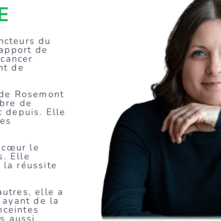
E
ncteurs du
’apport de
 cancer
nt de
 de Rosemont
bre de
 depuis. Elle
des
 cœur le
s. Elle
 la réussite
autres, elle a
 ayant de la
nceintes
s aussi