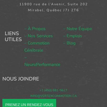
11900 rue de l’Avenir, Suite 202
Mirabel, Québec J7J 2T6
– À Propos
– Notre Équipe
LIENS
– Nos Services
– Emplois
UTILES
– Commotion
– Blog
Cérébrale
–
NeuroPerformance
NOUS JOINDRE
+1 (450) 681-9627
INFO@VERTEXCOMMOTION.CA
PRENEZ UN RENDEZ-VOUS